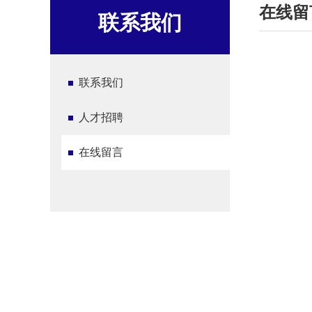
在线留
联系我们
联系我们
人才招聘
在线留言