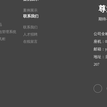
尊
案例展示
联系我们
期待
品
联系我们
电管理系统
公司全称
人才招聘
机柜
座机：0
在线留言
邮箱：
地址
207