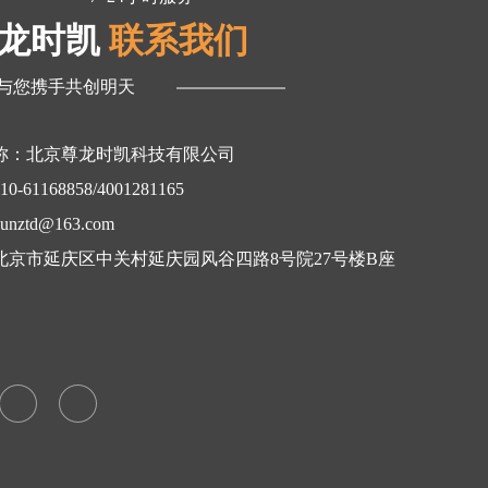
龙时凯
联系我们
与您携手共创明天
：北京尊龙时凯科技有限公司
10-61168858/4001281165
yunztd@163.com
：北京市延庆区中关村延庆园风谷四路8号院27号楼B座