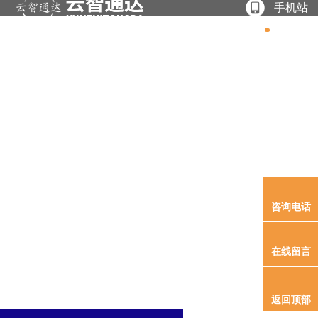
手机站
网站
关于
产品
案例
专利
新闻
联系
首页
我们
展示
展示
软著
资讯
我们
新闻资讯
提升客户价值作为公司发展的动力
这里有准确的行业资讯与技术资料，，相信您在这里能找到感
咨询电话
在线留言
返回顶部