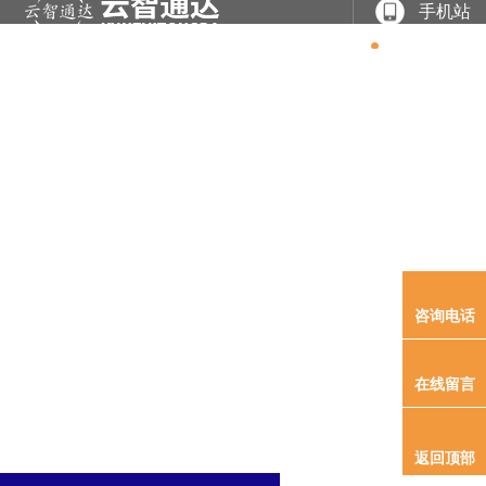
手机站
网站
关于
产品
案例
专利
新闻
联系
首页
我们
展示
展示
软著
资讯
我们
专利资质
尊龙时凯是一家专业从事于
电力系统及新能源领域产品研发、、、工程实施、、、
咨询电话
在线留言
返回顶部