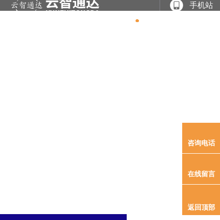
手机站
网站
关于
产品
案例
专利
新闻
联系
首页
我们
展示
展示
软著
资讯
我们
产品展示
尊龙时凯是一家专业从事于
电力系统及新能源领域产品研发、、、工程实施、、系
咨询电话
在线留言
返回顶部