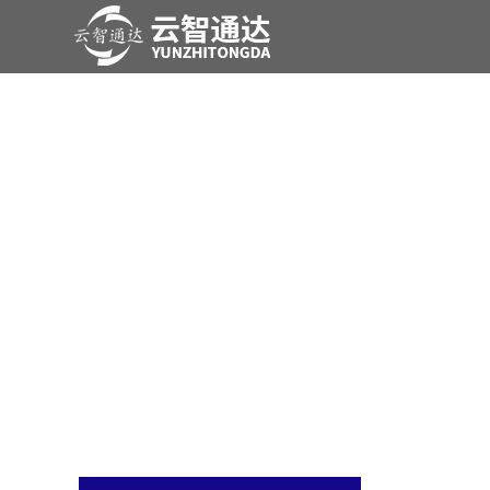
产品展示
尊龙时凯是一家专业从事于
电力系统及新能源领域产品研发、、工程实施、