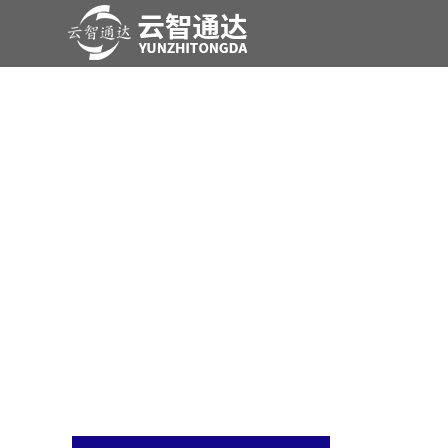
产品展示
尊龙时凯是一家专业从事于
电力系统及新能源领域产品研发、、、、工程实施