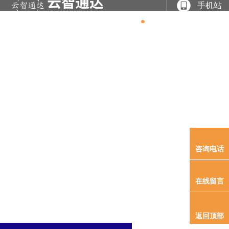
手机站
网站
关于
产品
案例
专利
新闻
联系
首页
我们
展示
展示
软著
资讯
我们
产品展示
尊龙时凯是一家专业从事于
电力系统及新能源领域产品研发、、、、工程实施、、
咨询电话
在线留言
返回顶部