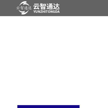
产品展示
尊龙时凯是一家专业从事于
电力系统及新能源领域产品研发、、、、工程实施
商