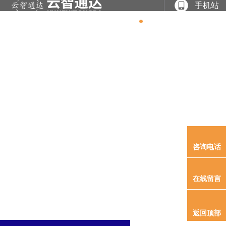
手机站
网站
关于
产品
案例
专利
新闻
联系
首页
我们
展示
展示
软著
资讯
我们
产品展示
尊龙时凯是一家专业从事于
电力系统及新能源领域产品研发、、、工程实施、、、
咨询电话
商
在线留言
返回顶部